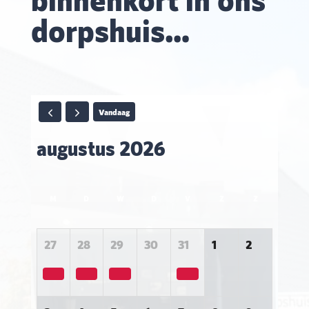
dorpshuis…
Vandaag
augustus 2026
M
D
W
D
V
Z
Z
27
28
29
30
31
1
2