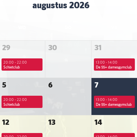
augustus 2026
WO
DO
VR
29
30
31
20:00 - 22:00
13:00 - 14:00
Schietclub
De 55+ damesgymclub
5
6
7
20:00 - 22:00
13:00 - 14:00
Schietclub
De 55+ damesgymclub
12
13
14
20:00 - 22:00
13:00 - 14:00