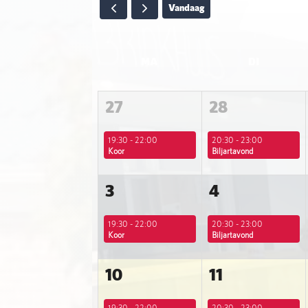
Vandaag
MA
DI
27
28
19:30 - 22:00
20:30 - 23:00
Koor
Biljartavond
3
4
19:30 - 22:00
20:30 - 23:00
Koor
Biljartavond
10
11
19:30 - 22:00
20:30 - 23:00