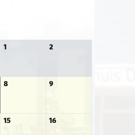
ZA
ZO
1
2
8
9
15
16