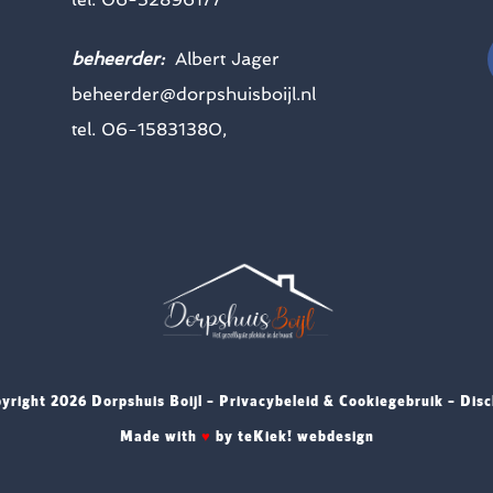
beheerder:
Albert Jager
beheerder@dorpshuisboijl.nl
tel. 06-15831380,
yright
2026 Dorpshuis Boijl –
Privacybeleid & Cookiegebruik
–
Disc
Made with
♥
by
teKiek! webdesign