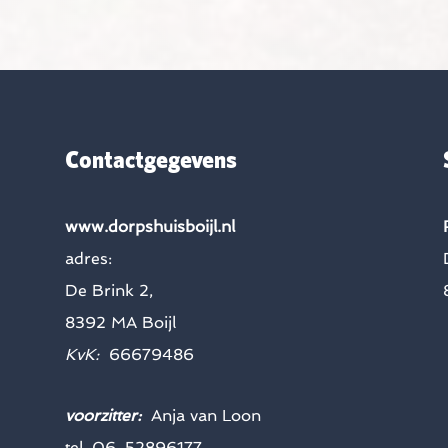
Contactgegevens
www.dorpshuisboijl.nl
adres:
De Brink 2,
8392 MA Boijl
KvK:
66679486
voorzitter:
Anja van Loon
tel. 06-52896177