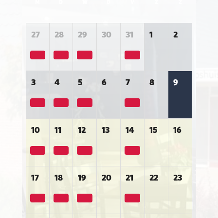
M
D
W
D
V
Z
Z
27
28
29
30
31
1
2
3
4
5
6
7
8
9
10
11
12
13
14
15
16
17
18
19
20
21
22
23