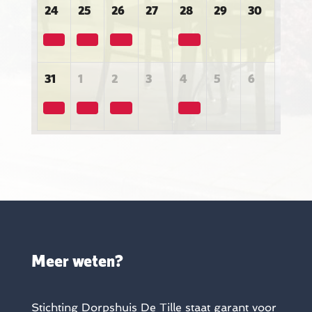
24
25
26
27
28
29
30
31
1
2
3
4
5
6
Meer weten?
Stichting Dorpshuis De Tille staat garant voor