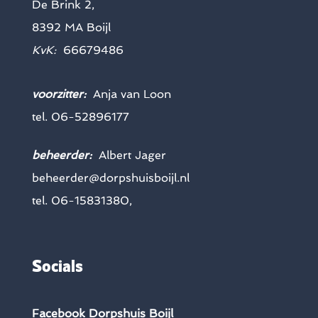
De Brink 2,
8392 MA Boijl
KvK:
66679486
voorzitter:
Anja van Loon
tel. 06-52896177
beheerder:
Albert Jager
beheerder@dorpshuisboijl.nl
tel. 06-15831380,
Socials
Facebook Dorpshuis Boijl