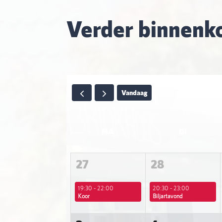
Verder binnenko
Vandaag
MA
DI
27
28
19:30 - 22:00
20:30 - 23:00
Koor
Biljartavond