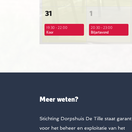
31
1
19:30 - 22:00
20:30 - 23:00
Koor
Biljartavond
Meer weten?
Stichting Dorpshuis De Tille staat garant
voor het beheer en exploitatie van het