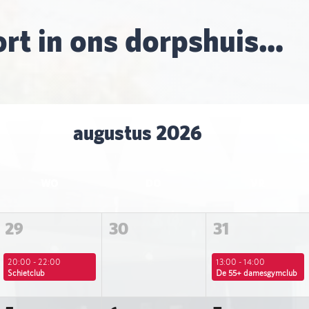
rt in ons dorpshuis…
augustus 2026
WO
DO
VR
29
30
31
20:00 - 22:00
13:00 - 14:00
Schietclub
De 55+ damesgymclub