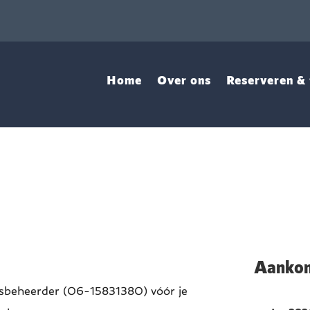
Home
Over ons
Reserveren & 
Aankom
isbeheerder (06-15831380) vóór je