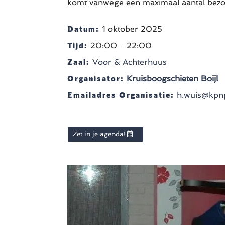
komt vanwege een maximaal aantal bezo
Datum:
1 oktober 2025
Tijd:
20:00 - 22:00
Zaal:
Voor & Achterhuus
Organisator:
Kruisboogschieten Boijl
Emailadres Organisatie:
h.wuis@kpnp
Zet in je agenda!