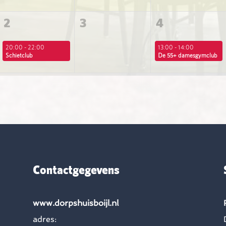
2
3
4
20:00 - 22:00
13:00 - 14:00
Schietclub
De 55+ damesgymclub
Contactgegevens
www.dorpshuisboijl.nl
adres: