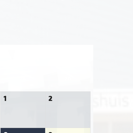
ZA
ZO
1
2