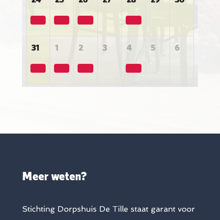
31
1
2
3
4
5
6
Meer weten?
Stichting Dorpshuis De Tille staat garant voor