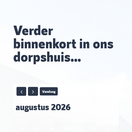
Verder
binnenkort in ons
dorpshuis…
Vandaag
augustus 2026
M
D
W
D
V
Z
Z