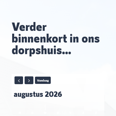
Verder
binnenkort in ons
dorpshuis…
Vandaag
augustus 2026
M
D
W
D
V
Z
Z