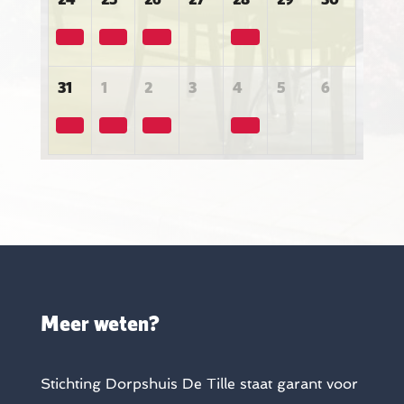
31
1
2
3
4
5
6
Meer weten?
Stichting Dorpshuis De Tille staat garant voor