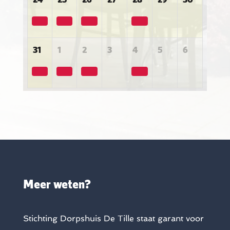
31
1
2
3
4
5
6
Meer weten?
Stichting Dorpshuis De Tille staat garant voor