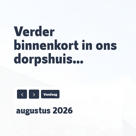
Verder
binnenkort in ons
dorpshuis…
Vandaag
augustus 2026
M
D
W
D
V
Z
Z