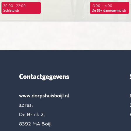
20:00 - 22:00
13:00 - 14:00
Schietclub
De 55+ damesgymclub
Contactgegevens
www.dorpshuisboijl.nl
adres:
De Brink 2,
8392 MA Boijl