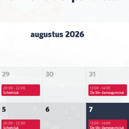
augustus 2026
WO
DO
VR
29
30
31
20:00 - 22:00
13:00 - 14:00
Schietclub
De 55+ damesgymclub
5
6
7
20:00 - 22:00
13:00 - 14:00
Schietclub
De 55+ damesgymclub