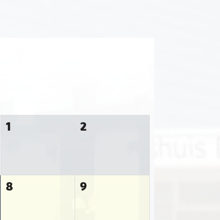
ZA
ZO
1
2
8
9