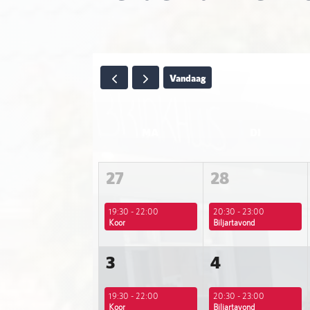
Vandaag
MA
DI
27
28
19:30 - 22:00
20:30 - 23:00
Koor
Biljartavond
3
4
19:30 - 22:00
20:30 - 23:00
Koor
Biljartavond