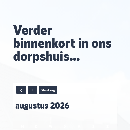
Verder
binnenkort in ons
dorpshuis…
Vandaag
augustus 2026
M
D
W
D
V
Z
Z