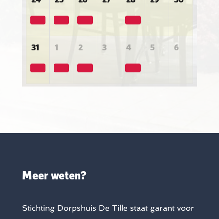
31
1
2
3
4
5
6
Meer weten?
Stichting Dorpshuis De Tille staat garant voor