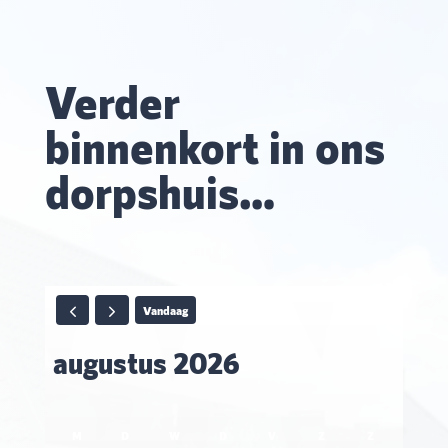
Verder
binnenkort in ons
dorpshuis…
Vandaag
augustus 2026
M
D
W
D
V
Z
Z