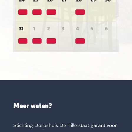
31
1
2
3
4
5
6
Meer weten?
Stichting Dorpshuis De Tille staat garant voor