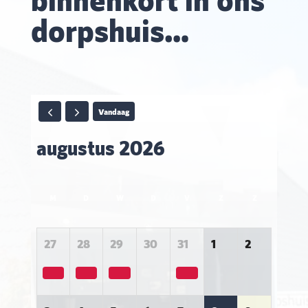
dorpshuis…
Vandaag
augustus 2026
M
D
W
D
V
Z
Z
27
28
29
30
31
1
2