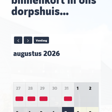
dorpshuis…
Vandaag
augustus 2026
M
D
W
D
V
Z
Z
27
28
29
30
31
1
2