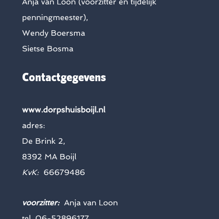
Anja van Loon (voorzitter en tijdelijk
penningmeester),
Wendy Boersma
Sietse Bosma
Contactgegevens
www.dorpshuisboijl.nl
adres:
De Brink 2,
8392 MA Boijl
KvK:
66679486
voorzitter:
Anja van Loon
tel. 06-52896177